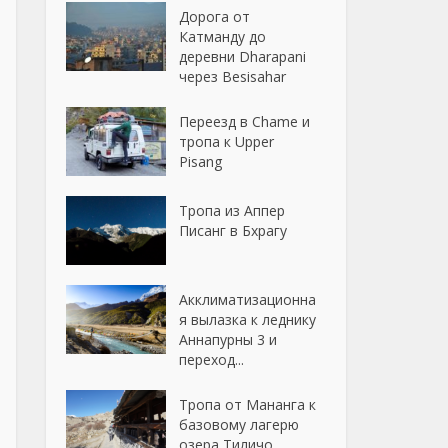
Дорога от
Катманду до
деревни Dharapani
через Besisahar
Переезд в Chame и
тропа к Upper
Pisang
Тропа из Аппер
Писанг в Бхрагу
Акклиматизационна
я вылазка к леднику
Аннапурны 3 и
переход...
Тропа от Мананга к
базовому лагерю
озера Тиличо