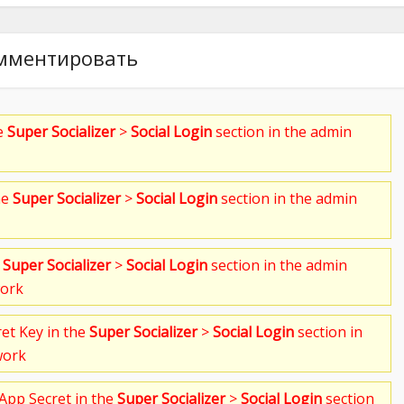
мментировать
he
Super Socializer
>
Social Login
section in the admin
he
Super Socializer
>
Social Login
section in the admin
e
Super Socializer
>
Social Login
section in the admin
work
ret Key in the
Super Socializer
>
Social Login
section in
work
App Secret in the
Super Socializer
>
Social Login
section