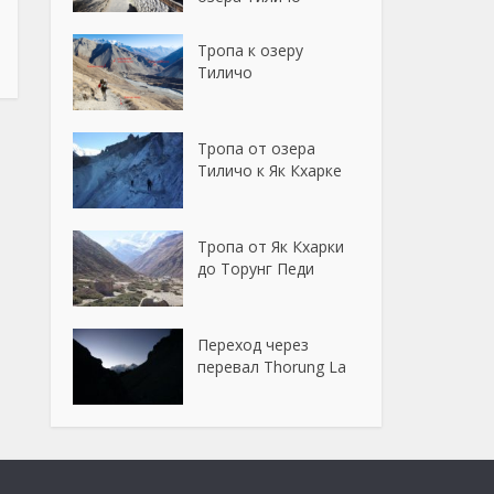
Тропа к озеру
Тиличо
Тропа от озера
Тиличо к Як Кхарке
Тропа от Як Кхарки
до Торунг Педи
Переход через
перевал Thorung La