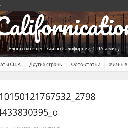
и
Californicatio
Блог о путешествии по Калифорнии, США и миру
таты США
Другие страны
Фото-статьи
Жизнь 
10150121767532_2798
4433830395_o