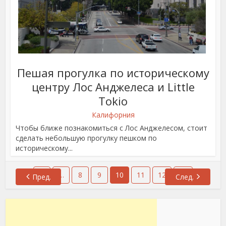
Пешая прогулка по историческому
центру Лос Анджелеса и Little
Tokio
Калифорния
Чтобы ближе познакомиться с Лос Анджелесом, стоит
сделать небольшую прогулку пешком по
историческому...
1
…
8
9
10
11
12
13
Пред.
След.