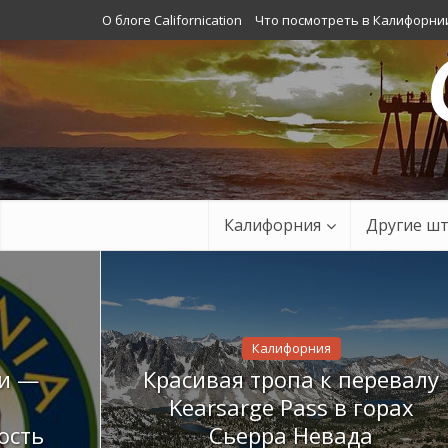
О блоге Californication
Что посмотреть в Калифорни
Калифорния
Другие ш
Калифорния
ии —
Красивая тропа к перевалу
Kearsarge Pass в горах
ость
Сьерра Невада