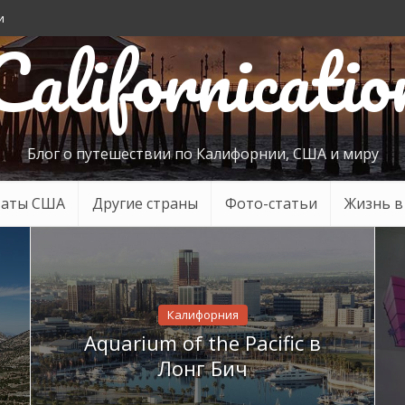
и
Californicatio
Блог о путешествии по Калифорнии, США и миру
таты США
Другие страны
Фото-статьи
Жизнь 
Калифорния
Aquarium of the Pacific в
Лонг Бич