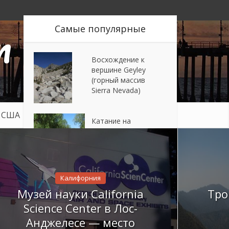
n
Самые популярные
Восхождение к
вершине Geyley
(горный массив
Sierra Nevada)
в США
Путешествия
Катание на
лошадях по долине
виноделия в
Калифорнии
Аквапарк Knott’s
Калифорния
Soak City
Музей науки California
Тро
Science Center в Лос-
Анджелесе — место
Crystal Lake –