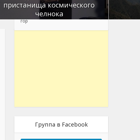
скрытая
пристанища космического
жемчужина южно-
челнока
калифорнийских
гор
Группа в Facebook