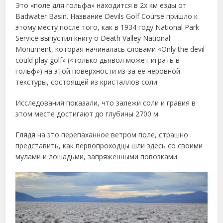
Это «поле для гольфа» находится в 2х км езды от
Badwater Basin. Название Devils Golf Course пришло к
этому месту после того, как в 1934 году National Park
Service выпустил книгу о Death Valley National
Monument, которая начиналась словами «Only the devil
could play golf» («только дьявол может играть в
гольф») на этой поверхности из-за ее неровной
текстуры, состоящей из кристаллов соли.
Исследования показали, что залежи соли и гравия в
этом месте достигают до глубины 2700 м.
Глядя на это перепаханное ветром поле, страшно
представить, как первопроходцы шли здесь со своими
мулами и лошадьми, запряженными повозками.