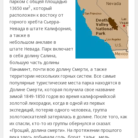
парком с общей площадью
2
13650 км
, который
расположен к востоку от
горного хребта Сьерра-
Невада в штате Калифорния,
а также в
небольшом анклаве в
штате Невада. Парк включает
в себя долину Салина,
большую часть долины
Панаминт, почти всю долину Смерти, а также
территории нескольких горных систем. Все самые
популярные туристические места парка находятся в
Долине Смерти, которая получила свое название
зимой 1849-1850 годов во время калифорнийской
золотой лихорадки, когда в одной из первых
экспедиций, потеряв одного человека, группа
золотоискателей затерялась в долине. После того, как
их спасли, кто-то из группы обернулся и сказал:
«Прощай, долина смерти». На протяжении прошлого
века здесь добывали соль, борат, тальк, медь,