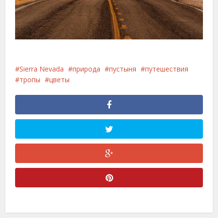
Sierra Nevada
природа
пустыня
путешествия
тропы
цветы