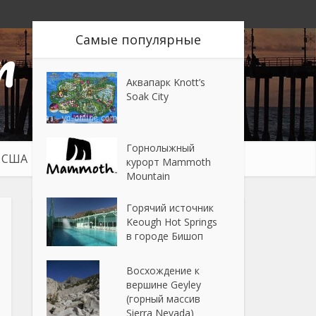
n
Самые популярные
Аквапарк Knott’s
Soak City
Горнолыжный
в США
Путешествия
курорт Mammoth
Mountain
Горячий источник
Keough Hot Springs
в городе Бишоп
Восхождение к
вершине Geyley
(горный массив
Sierra Nevada)