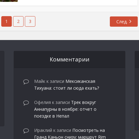
1
2
3
След.
Комментарии
Майк
к записи
Мексиканская
Тихуана: стоит ли сюда ехать?
Офелия
к записи
Трек вокруг
Аннапурны в ноябре: отчет о
поездке в Непал
Ираклий
к записи
Посмотреть на
Гранд Каньон снизу: маршрут Rim