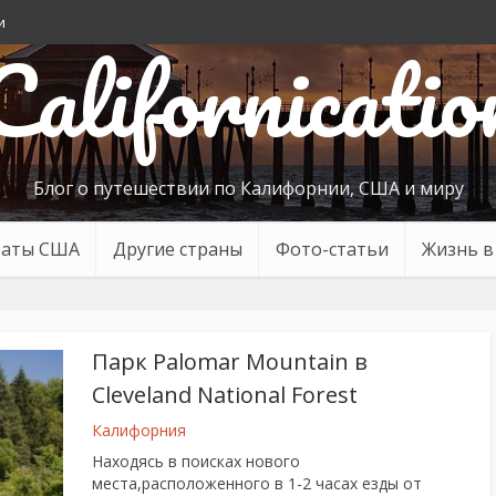
и
Californicatio
Блог о путешествии по Калифорнии, США и миру
таты США
Другие страны
Фото-статьи
Жизнь 
Парк Palomar Mountain в
Cleveland National Forest
Калифорния
Находясь в поисках нового
места,расположенного в 1-2 часах езды от