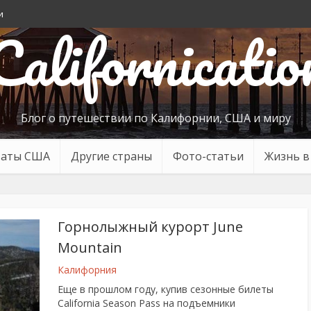
и
Californicatio
Блог о путешествии по Калифорнии, США и миру
таты США
Другие страны
Фото-статьи
Жизнь 
Горнолыжный курорт June
Mountain
Калифорния
Еще в прошлом году, купив сезонные билеты
California Season Pass на подъемники