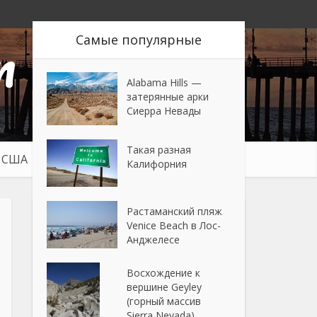
n
Самые популярные
Alabama Hills —
затерянные арки
Сиерра Невады
Такая разная
в США
Путешествия
Калифорния
Растаманский пляж
Venice Beach в Лос-
Анджелесе
Восхождение к
вершине Geyley
(горный массив
Sierra Nevada)