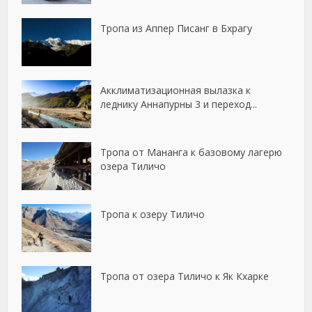
Тропа из Аппер Писанг в Бхрагу
Акклиматизационная вылазка к
леднику Аннапурны 3 и переход...
Тропа от Мананга к базовому лагерю
озера Тиличо
Тропа к озеру Тиличо
Тропа от озера Тиличо к Як Кхарке