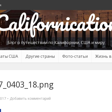
и
Californicatio
Блог о путешествии по Калифорнии, США и миру
таты США
Другие страны
Фото-статьи
Жизнь 
7_0403_18.png
2017
Добавить комментарий