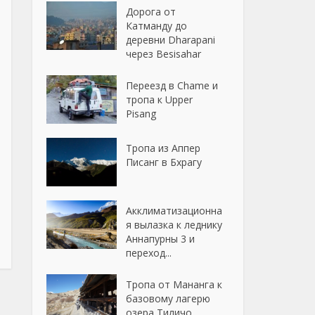
Дорога от
Катманду до
деревни Dharapani
через Besisahar
Переезд в Chame и
тропа к Upper
Pisang
Тропа из Аппер
Писанг в Бхрагу
Акклиматизационна
я вылазка к леднику
Аннапурны 3 и
переход...
Тропа от Мананга к
базовому лагерю
озера Тиличо