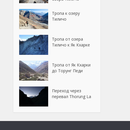
Тропа к озеру
Тиличо
Тропа от озера
Тиличо к Як Кхарке
Тропа от Як Кхарки
до Торунг Педи
Переход через
перевал Thorung La