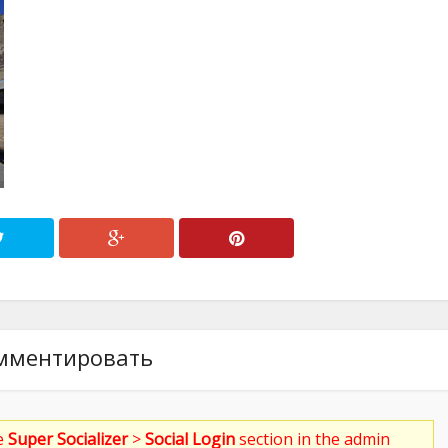
мментировать
he
Super Socializer
>
Social Login
section in the admin