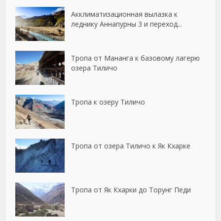
Акклиматизационная вылазка к
леднику Аннапурны 3 и переход...
Тропа от Мананга к базовому лагерю
озера Тиличо
Тропа к озеру Тиличо
Тропа от озера Тиличо к Як Кхарке
Тропа от Як Кхарки до Торунг Педи