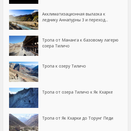
Акклиматизационная вылазка к
леднику Аннапурны 3 и переход...
Тропа от Мананга к базовому лагерю
озера Тиличо
Тропа к озеру Тиличо
Тропа от озера Тиличо к Як Кхарке
Тропа от Як Кхарки до Торунг Педи