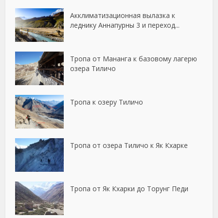
Акклиматизационная вылазка к
леднику Аннапурны 3 и переход...
Тропа от Мананга к базовому лагерю
озера Тиличо
Тропа к озеру Тиличо
Тропа от озера Тиличо к Як Кхарке
Тропа от Як Кхарки до Торунг Педи