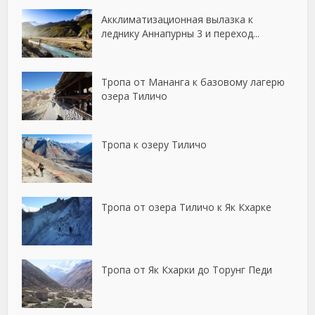
Акклиматизационная вылазка к
леднику Аннапурны 3 и переход...
Тропа от Мананга к базовому лагерю
озера Тиличо
Тропа к озеру Тиличо
Тропа от озера Тиличо к Як Кхарке
Тропа от Як Кхарки до Торунг Педи