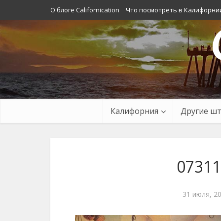
О блоге Californication
Что посмотреть в Калифорни
Калифорния
Другие ш
07311
31 июля, 2