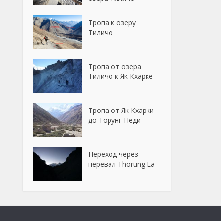
Тропа к озеру
Тиличо
Тропа от озера
Тиличо к Як Кхарке
Тропа от Як Кхарки
до Торунг Педи
Переход через
перевал Thorung La