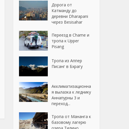
Дорога от
Катманду до
деревни Dharapani
через Besisahar
Переезд в Chame и
тропа к Upper
Pisang
Тропа из Аппер
Писанг в Бхрагу
Акклиматизационна
я вылазка к леднику
Аннапурны 3 и
переход...
Тропа от Мананга к
базовому лагерю
озера Тиличо