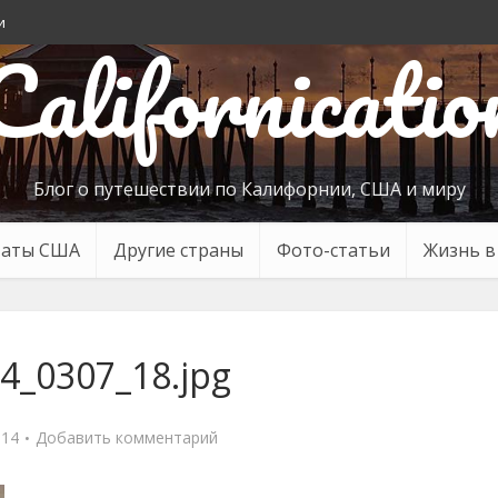
и
Californicatio
Блог о путешествии по Калифорнии, США и миру
таты США
Другие страны
Фото-статьи
Жизнь 
4_0307_18.jpg
014
Добавить комментарий