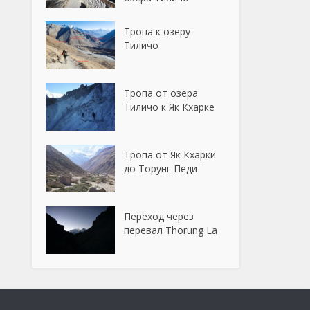
Тропа к озеру
Тиличо
Тропа от озера
Тиличо к Як Кхарке
Тропа от Як Кхарки
до Торунг Педи
Переход через
перевал Thorung La