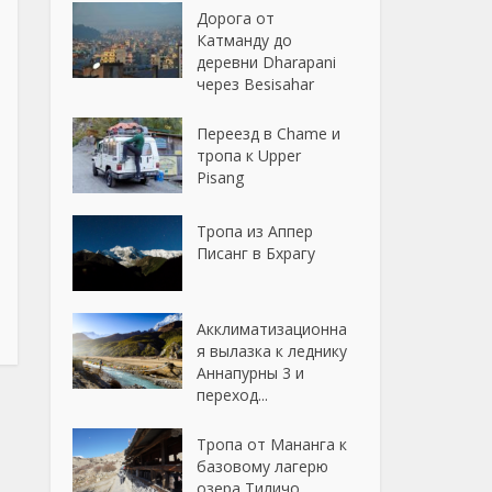
Дорога от
Катманду до
деревни Dharapani
через Besisahar
Переезд в Chame и
тропа к Upper
Pisang
Тропа из Аппер
Писанг в Бхрагу
Акклиматизационна
я вылазка к леднику
Аннапурны 3 и
переход...
Тропа от Мананга к
базовому лагерю
озера Тиличо