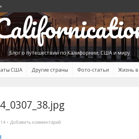
и
Californicatio
Блог о путешествии по Калифорнии, США и миру
таты США
Другие страны
Фото-статьи
Жизнь 
4_0307_38.jpg
014
Добавить комментарий