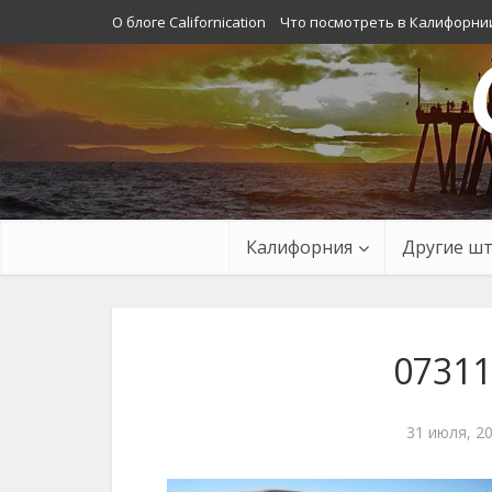
О блоге Californication
Что посмотреть в Калифорни
Калифорния
Другие ш
07311
31 июля, 2