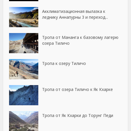
Акклиматизационная вылазка к
леднику Аннапурны 3 и переход...
Тропа от Мананга к базовому лагерю
озера Тиличо
Тропа к озеру Тиличо
Тропа от озера Тиличо к Як Кхарке
Тропа от Як Кхарки до Торунг Педи