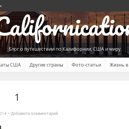
и
Californicatio
Блог о путешествии по Калифорнии, США и миру
таты США
Другие страны
Фото-статьи
Жизнь 
1
2014
Добавить комментарий