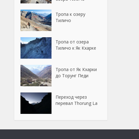
Тропа к озеру
Тиличо
Тропа от озера
Тиличо к Як Кхарке
Тропа от Як Кхарки
до Торунг Педи
Переход через
перевал Thorung La