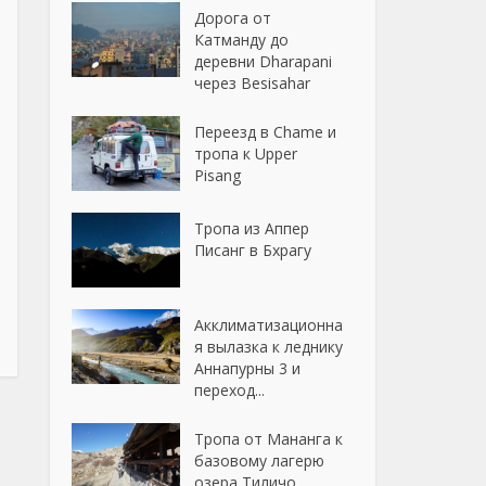
Дорога от
Катманду до
деревни Dharapani
через Besisahar
Переезд в Chame и
тропа к Upper
Pisang
Тропа из Аппер
Писанг в Бхрагу
Акклиматизационна
я вылазка к леднику
Аннапурны 3 и
переход...
Тропа от Мананга к
базовому лагерю
озера Тиличо