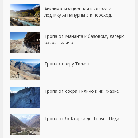
Акклиматизационная вылазка к
леднику Аннапурны 3 и переход...
Тропа от Мананга к базовому лагерю
озера Тиличо
Тропа к озеру Тиличо
Тропа от озера Тиличо к Як Кхарке
Тропа от Як Кхарки до Торунг Педи