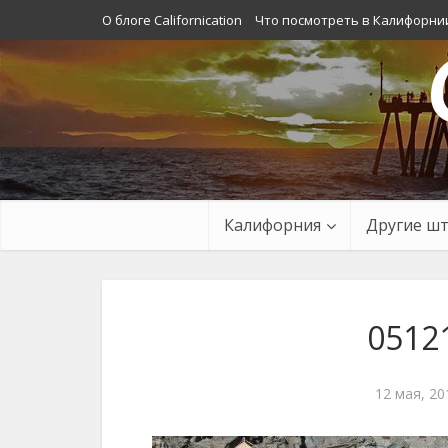
О блоге Californication
Что посмотреть в Калифорни
Калифорния
Другие ш
0512
12 мая, 20