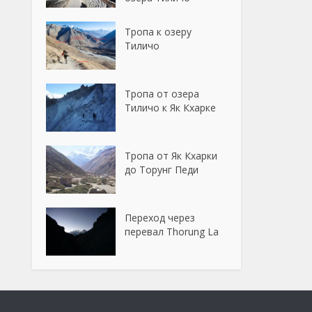
Тропа к озеру
Тиличо
Тропа от озера
Тиличо к Як Кхарке
Тропа от Як Кхарки
до Торунг Педи
Переход через
перевал Thorung La