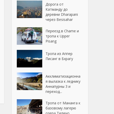
Дорога от
Катманду до
деревни Dharapani
через Besisahar
Переезд в Chame и
тропа к Upper
Pisang
Тропа из Аппер
Писанг в Бхрагу
Акклиматизационна
я вылазка к леднику
Аннапурны 3 и
переход...
Тропа от Мананга к
базовому лагерю
озера Тиличо