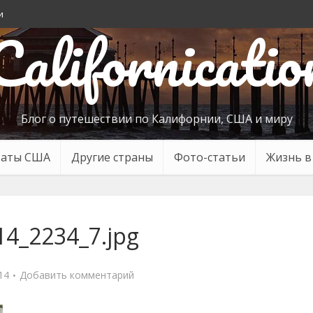
и
Californicatio
Блог о путешествии по Калифорнии, США и миру
таты США
Другие страны
Фото-статьи
Жизнь 
14_2234_7.jpg
14
Добавить комментарий