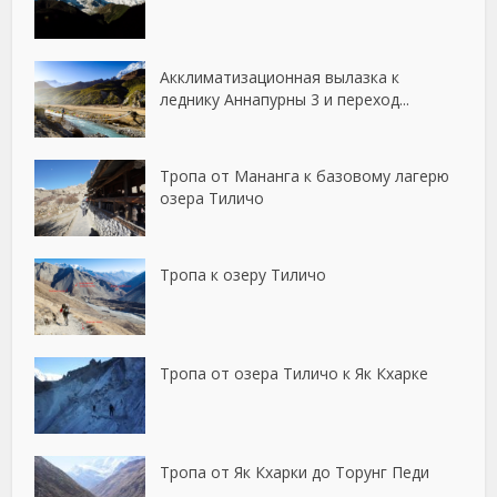
Акклиматизационная вылазка к
леднику Аннапурны 3 и переход...
Тропа от Мананга к базовому лагерю
озера Тиличо
Тропа к озеру Тиличо
Тропа от озера Тиличо к Як Кхарке
Тропа от Як Кхарки до Торунг Педи