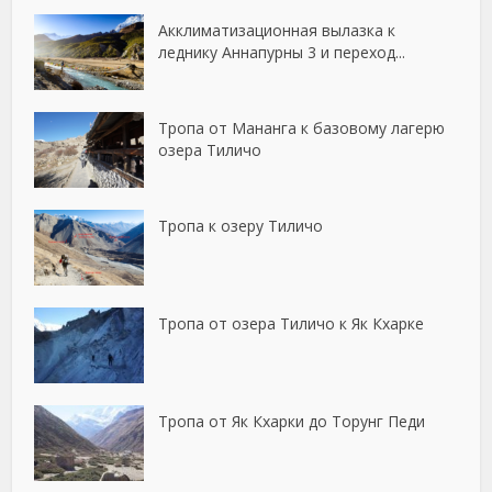
Акклиматизационная вылазка к
леднику Аннапурны 3 и переход...
Тропа от Мананга к базовому лагерю
озера Тиличо
Тропа к озеру Тиличо
Тропа от озера Тиличо к Як Кхарке
Тропа от Як Кхарки до Торунг Педи