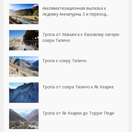
Акклиматизационная вылазка к
леднику Аннапурны 3 и переход...
Тропа от Мананга к базовому лагерю
озера Тиличо
Тропа к озеру Тиличо
Тропа от озера Тиличо к Як Кхарке
Тропа от Як Кхарки до Торунг Педи