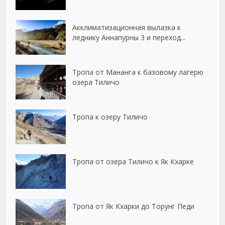
Акклиматизационная вылазка к
леднику Аннапурны 3 и переход...
Тропа от Мананга к базовому лагерю
озера Тиличо
Тропа к озеру Тиличо
Тропа от озера Тиличо к Як Кхарке
Тропа от Як Кхарки до Торунг Педи