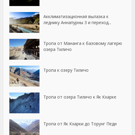
Акклиматизационная вылазка к
леднику Аннапурны 3 и переход...
Тропа от Мананга к базовому лагерю
озера Тиличо
Тропа к озеру Тиличо
Тропа от озера Тиличо к Як Кхарке
Тропа от Як Кхарки до Торунг Педи