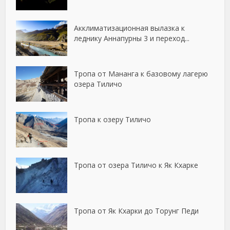
Акклиматизационная вылазка к
леднику Аннапурны 3 и переход...
Тропа от Мананга к базовому лагерю
озера Тиличо
Тропа к озеру Тиличо
Тропа от озера Тиличо к Як Кхарке
Тропа от Як Кхарки до Торунг Педи