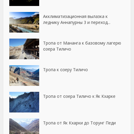
Акклиматизационная вылазка к
леднику Аннапурны 3 и переход...
Тропа от Мананга к базовому лагерю
озера Тиличо
Тропа к озеру Тиличо
Тропа от озера Тиличо к Як Кхарке
Тропа от Як Кхарки до Торунг Педи