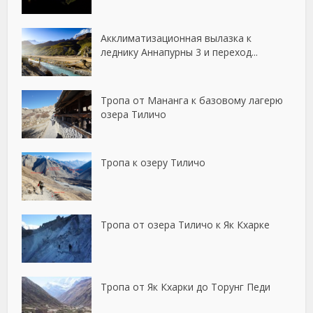
Акклиматизационная вылазка к
леднику Аннапурны 3 и переход...
Тропа от Мананга к базовому лагерю
озера Тиличо
Тропа к озеру Тиличо
Тропа от озера Тиличо к Як Кхарке
Тропа от Як Кхарки до Торунг Педи