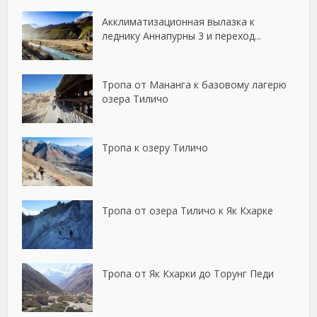
Акклиматизационная вылазка к
леднику Аннапурны 3 и переход...
Тропа от Мананга к базовому лагерю
озера Тиличо
Тропа к озеру Тиличо
Тропа от озера Тиличо к Як Кхарке
Тропа от Як Кхарки до Торунг Педи