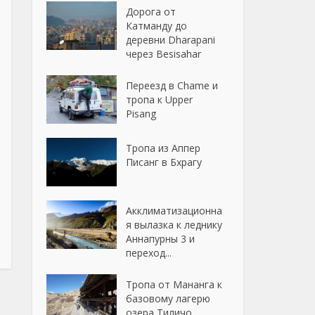
Дорога от
Катманду до
деревни Dharapani
через Besisahar
Переезд в Chame и
тропа к Upper
Pisang
Тропа из Аппер
Писанг в Бхрагу
Акклиматизационна
я вылазка к леднику
Аннапурны 3 и
переход...
Тропа от Мананга к
базовому лагерю
озера Тиличо