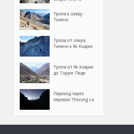
Тропа к озеру
Тиличо
Тропа от озера
Тиличо к Як Кхарке
Тропа от Як Кхарки
до Торунг Педи
Переход через
перевал Thorung La