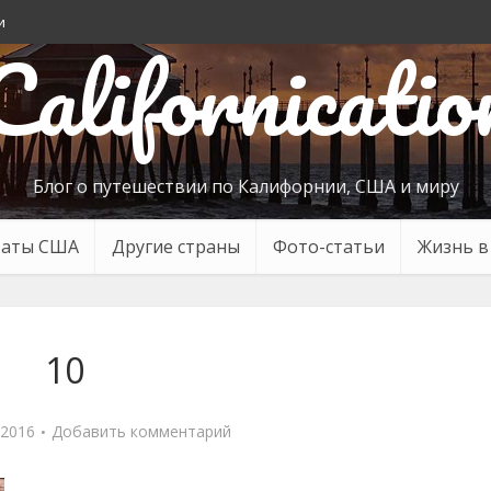
и
Californicatio
Блог о путешествии по Калифорнии, США и миру
таты США
Другие страны
Фото-статьи
Жизнь 
10
 2016
Добавить комментарий