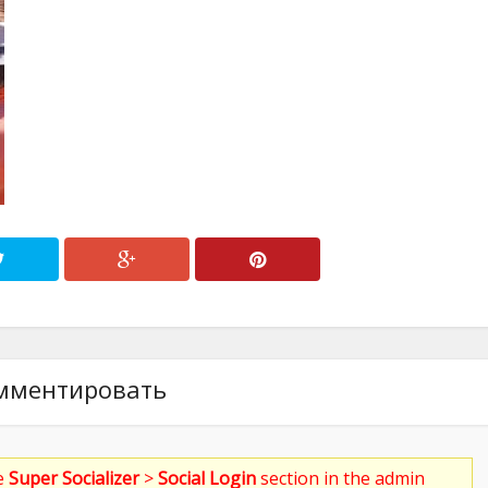
мментировать
he
Super Socializer
>
Social Login
section in the admin