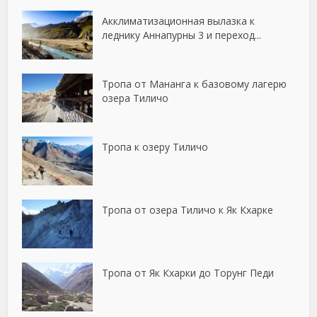
Акклиматизационная вылазка к
леднику Аннапурны 3 и переход...
Тропа от Мананга к базовому лагерю
озера Тиличо
Тропа к озеру Тиличо
Тропа от озера Тиличо к Як Кхарке
Тропа от Як Кхарки до Торунг Педи