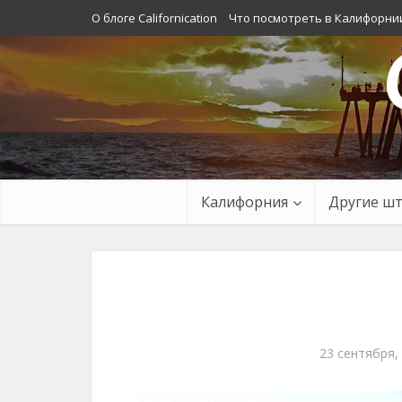
О блоге Californication
Что посмотреть в Калифорни
Калифорния
Другие ш
23 сентября,