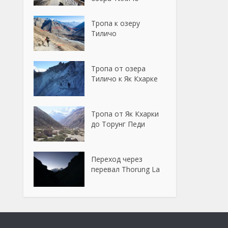
Тропа к озеру
Тиличо
Тропа от озера
Тиличо к Як Кхарке
Тропа от Як Кхарки
до Торунг Педи
Переход через
перевал Thorung La