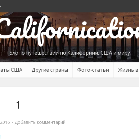
и
Californicatio
Блог о путешествии по Калифорнии, США и миру
таты США
Другие страны
Фото-статьи
Жизнь 
1
 2016
Добавить комментарий