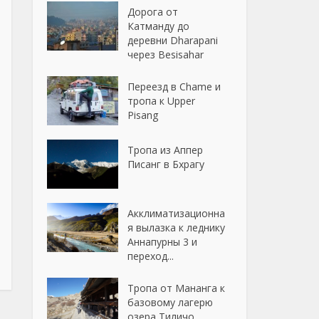
Дорога от
Катманду до
деревни Dharapani
через Besisahar
Переезд в Chame и
тропа к Upper
Pisang
Тропа из Аппер
Писанг в Бхрагу
Акклиматизационна
я вылазка к леднику
Аннапурны 3 и
переход...
Тропа от Мананга к
базовому лагерю
озера Тиличо