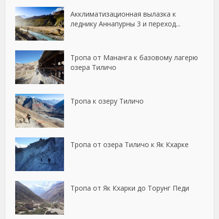
Акклиматизационная вылазка к
леднику Аннапурны 3 и переход...
Тропа от Мананга к базовому лагерю
озера Тиличо
Тропа к озеру Тиличо
Тропа от озера Тиличо к Як Кхарке
Тропа от Як Кхарки до Торунг Педи