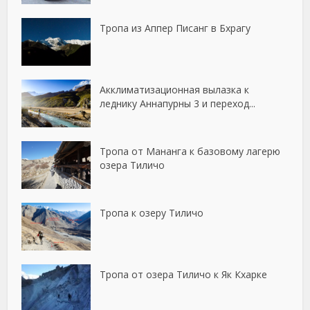
Тропа из Аппер Писанг в Бхрагу
Акклиматизационная вылазка к
леднику Аннапурны 3 и переход...
Тропа от Мананга к базовому лагерю
озера Тиличо
Тропа к озеру Тиличо
Тропа от озера Тиличо к Як Кхарке