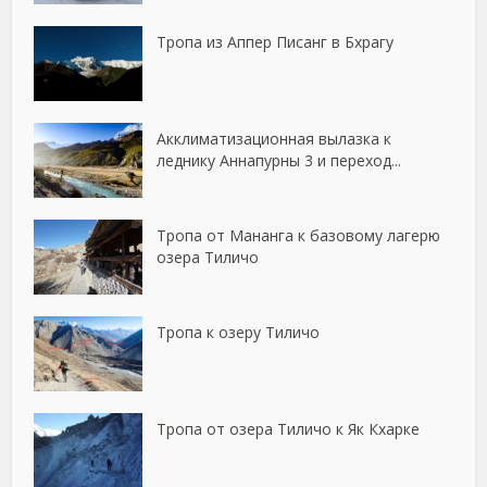
Тропа из Аппер Писанг в Бхрагу
Акклиматизационная вылазка к
леднику Аннапурны 3 и переход...
Тропа от Мананга к базовому лагерю
озера Тиличо
Тропа к озеру Тиличо
Тропа от озера Тиличо к Як Кхарке