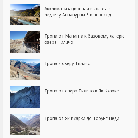
Акклиматизационная вылазка к
леднику Аннапурны 3 и переход...
Тропа от Мананга к базовому лагерю
озера Тиличо
Тропа к озеру Тиличо
Тропа от озера Тиличо к Як Кхарке
Тропа от Як Кхарки до Торунг Педи