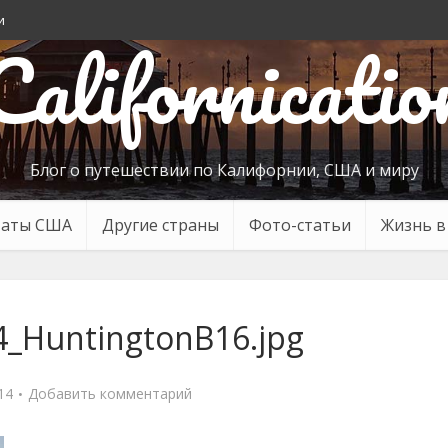
и
Californicatio
Блог о путешествии по Калифорнии, США и миру
таты США
Другие страны
Фото-статьи
Жизнь 
_HuntingtonB16.jpg
14
Добавить комментарий