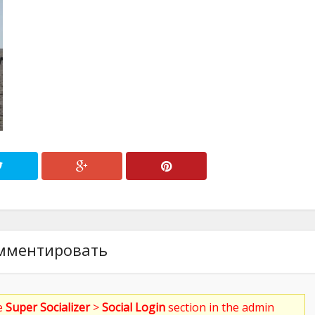
мментировать
he
Super Socializer
>
Social Login
section in the admin