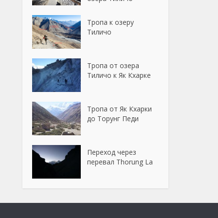
Тропа к озеру
Тиличо
Тропа от озера
Тиличо к Як Кхарке
Тропа от Як Кхарки
до Торунг Педи
Переход через
перевал Thorung La