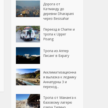
Дорога от
Катманду до
деревни Dharapani
через Besisahar
Переезд в Chame и
тропа к Upper
Pisang
Тропа из Аппер
Писанг в Бхрагу
Акклиматизационна
я вылазка к леднику
Аннапурны 3 и
переход...
Тропа от Мананга к
базовому лагерю
озера Тиличо