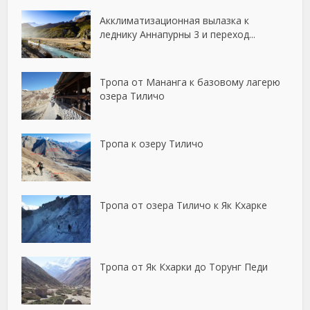
Акклиматизационная вылазка к
леднику Аннапурны 3 и переход...
Тропа от Мананга к базовому лагерю
озера Тиличо
Тропа к озеру Тиличо
Тропа от озера Тиличо к Як Кхарке
Тропа от Як Кхарки до Торунг Педи