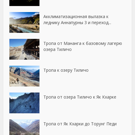
Акклиматизационная вылазка к
леднику Аннапурны 3 и переход...
Тропа от Мананга к базовому лагерю
озера Тиличо
Тропа к озеру Тиличо
Тропа от озера Тиличо к Як Кхарке
Тропа от Як Кхарки до Торунг Педи