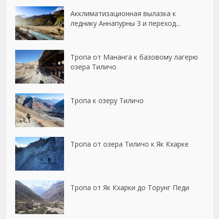
Акклиматизационная вылазка к
леднику Аннапурны 3 и переход...
Тропа от Мананга к базовому лагерю
озера Тиличо
Тропа к озеру Тиличо
Тропа от озера Тиличо к Як Кхарке
Тропа от Як Кхарки до Торунг Педи