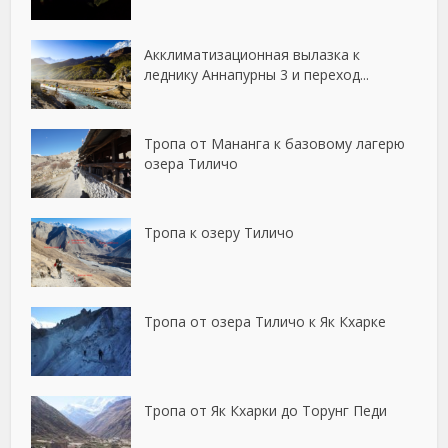
Акклиматизационная вылазка к
леднику Аннапурны 3 и переход...
Тропа от Мананга к базовому лагерю
озера Тиличо
Тропа к озеру Тиличо
Тропа от озера Тиличо к Як Кхарке
Тропа от Як Кхарки до Торунг Педи