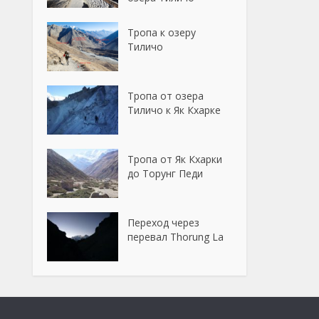
Тропа к озеру
Тиличо
Тропа от озера
Тиличо к Як Кхарке
Тропа от Як Кхарки
до Торунг Педи
Переход через
перевал Thorung La