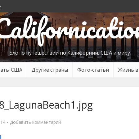
и
Californicatio
Блог о путешествии по Калифорнии, США и миру
таты США
Другие страны
Фото-статьи
Жизнь 
8_LagunaBeach1.jpg
014
Добавить комментарий