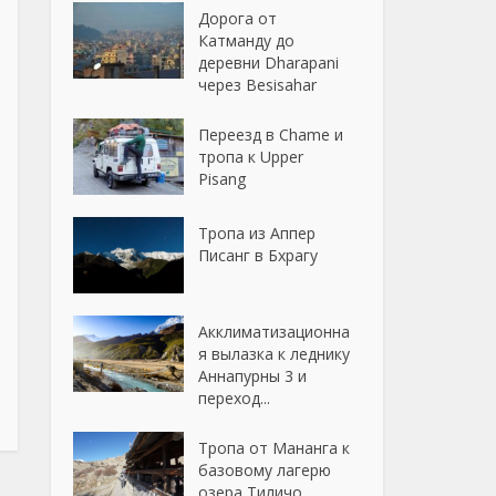
Дорога от
Катманду до
деревни Dharapani
через Besisahar
Переезд в Chame и
тропа к Upper
Pisang
Тропа из Аппер
Писанг в Бхрагу
Акклиматизационна
я вылазка к леднику
Аннапурны 3 и
переход...
Тропа от Мананга к
базовому лагерю
озера Тиличо