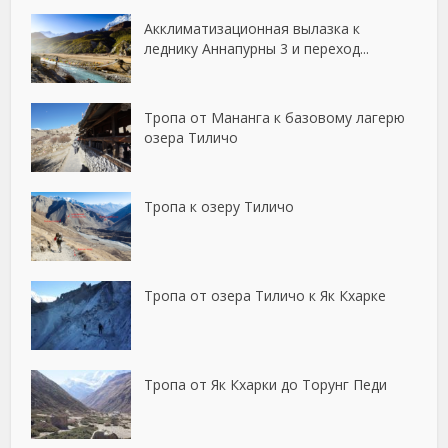
Акклиматизационная вылазка к
леднику Аннапурны 3 и переход...
Тропа от Мананга к базовому лагерю
озера Тиличо
Тропа к озеру Тиличо
Тропа от озера Тиличо к Як Кхарке
Тропа от Як Кхарки до Торунг Педи