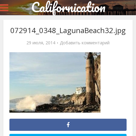
Californication
072914_0348_LagunaBeach32.jpg
29 июля, 2014
Добавить комментарий