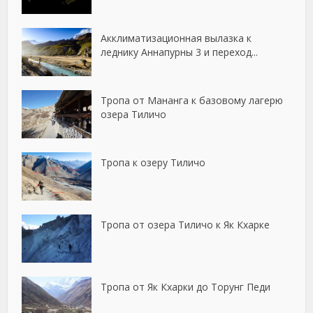
Акклиматизационная вылазка к
леднику Аннапурны 3 и переход...
Тропа от Мананга к базовому лагерю
озера Тиличо
Тропа к озеру Тиличо
Тропа от озера Тиличо к Як Кхарке
Тропа от Як Кхарки до Торунг Педи