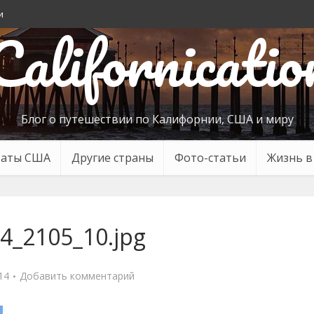
и
Californicatio
Блог о путешествии по Калифорнии, США и миру
таты США
Другие страны
Фото-статьи
Жизнь 
4_2105_10.jpg
14
Добавить комментарий