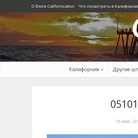
О блоге Californication
Что посмотреть в Калифорни
Калифорния
Другие ш
05101
10 мая, 20