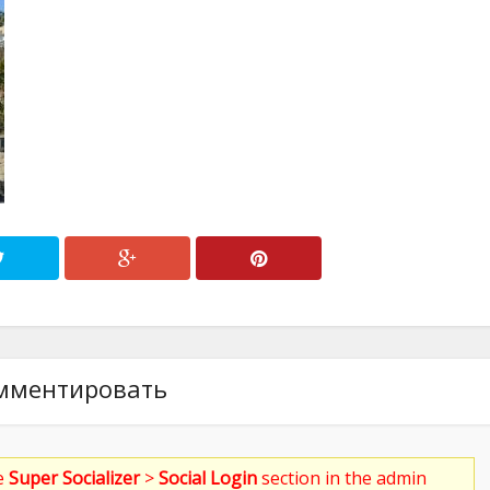
мментировать
he
Super Socializer
>
Social Login
section in the admin