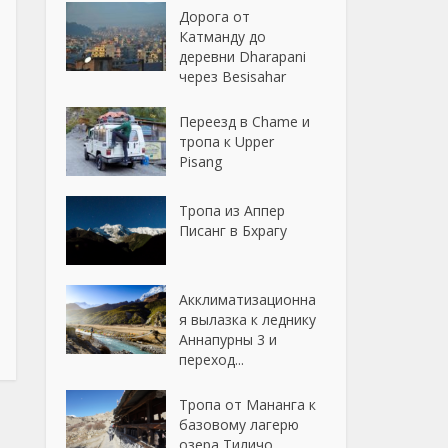
Дорога от
Катманду до
деревни Dharapani
через Besisahar
Переезд в Chame и
тропа к Upper
Pisang
Тропа из Аппер
Писанг в Бхрагу
Акклиматизационна
я вылазка к леднику
Аннапурны 3 и
переход...
Тропа от Мананга к
базовому лагерю
озера Тиличо