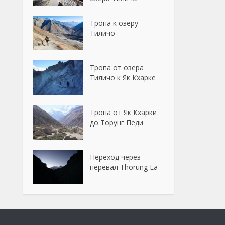
Тропа к озеру
Тиличо
Тропа от озера
Тиличо к Як Кхарке
Тропа от Як Кхарки
до Торунг Педи
Переход через
перевал Thorung La