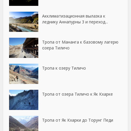
Акклиматизационная вылазка к
леднику Аннапурны 3 и переход...
Тропа от Мананга к базовому лагерю
озера Тиличо
Тропа к озеру Тиличо
Тропа от озера Тиличо к Як Кхарке
Тропа от Як Кхарки до Торунг Педи