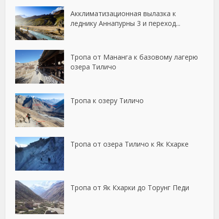
Акклиматизационная вылазка к
леднику Аннапурны 3 и переход...
Тропа от Мананга к базовому лагерю
озера Тиличо
Тропа к озеру Тиличо
Тропа от озера Тиличо к Як Кхарке
Тропа от Як Кхарки до Торунг Педи