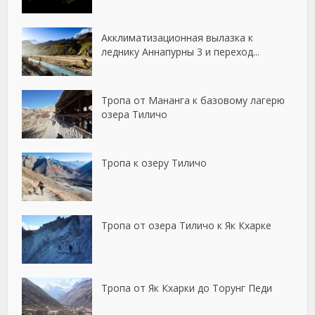
Акклиматизационная вылазка к
леднику Аннапурны 3 и переход...
Тропа от Мананга к базовому лагерю
озера Тиличо
Тропа к озеру Тиличо
Тропа от озера Тиличо к Як Кхарке
Тропа от Як Кхарки до Торунг Педи