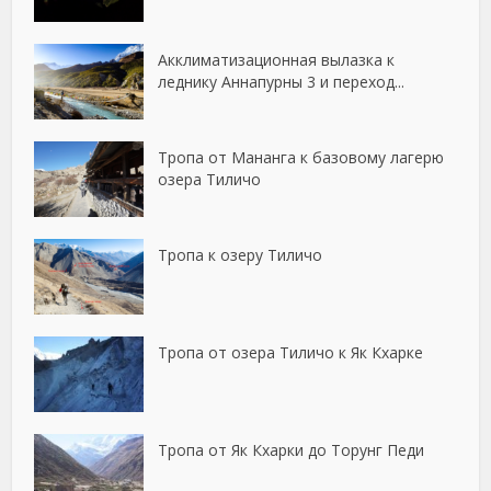
Акклиматизационная вылазка к
леднику Аннапурны 3 и переход...
Тропа от Мананга к базовому лагерю
озера Тиличо
Тропа к озеру Тиличо
Тропа от озера Тиличо к Як Кхарке
Тропа от Як Кхарки до Торунг Педи