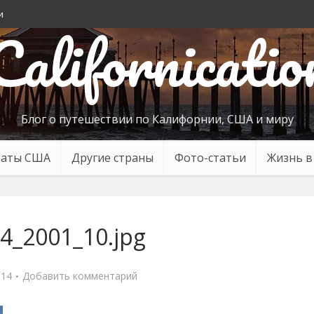
и
Californicatio
Блог о путешествии по Калифорнии, США и миру
таты США
Другие страны
Фото-статьи
Жизнь 
4_2001_10.jpg
014
Добавить комментарий