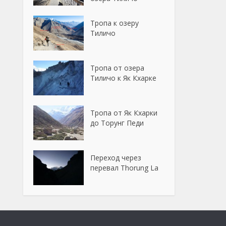
Тропа к озеру
Тиличо
Тропа от озера
Тиличо к Як Кхарке
Тропа от Як Кхарки
до Торунг Педи
Переход через
перевал Thorung La