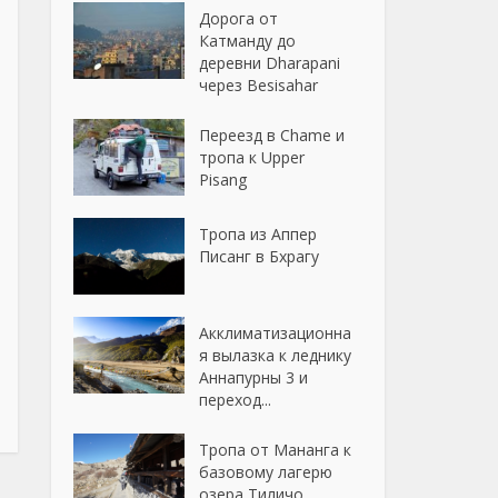
Дорога от
Катманду до
деревни Dharapani
через Besisahar
Переезд в Chame и
тропа к Upper
Pisang
Тропа из Аппер
Писанг в Бхрагу
Акклиматизационна
я вылазка к леднику
Аннапурны 3 и
переход...
Тропа от Мананга к
базовому лагерю
озера Тиличо