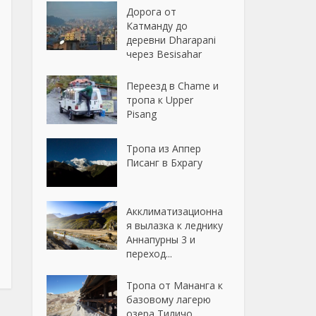
Дорога от
Катманду до
деревни Dharapani
через Besisahar
Переезд в Chame и
тропа к Upper
Pisang
Тропа из Аппер
Писанг в Бхрагу
Акклиматизационна
я вылазка к леднику
Аннапурны 3 и
переход...
Тропа от Мананга к
базовому лагерю
озера Тиличо