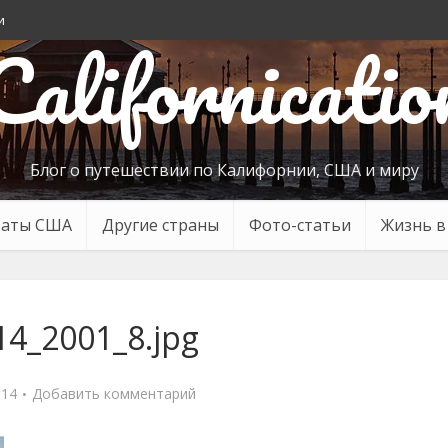
и
Californicatio
Блог о путешествии по Калифорнии, США и миру
таты США
Другие страны
Фото-статьи
Жизнь 
14_2001_8.jpg
014
Добавить комментарий