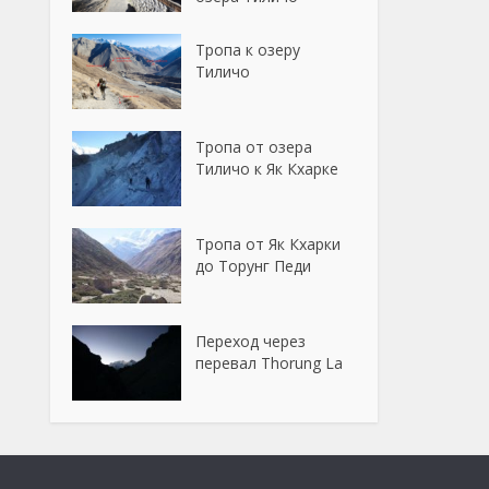
Тропа к озеру
Тиличо
Тропа от озера
Тиличо к Як Кхарке
Тропа от Як Кхарки
до Торунг Педи
Переход через
перевал Thorung La