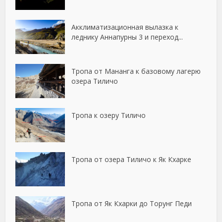
Акклиматизационная вылазка к
леднику Аннапурны 3 и переход...
Тропа от Мананга к базовому лагерю
озера Тиличо
Тропа к озеру Тиличо
Тропа от озера Тиличо к Як Кхарке
Тропа от Як Кхарки до Торунг Педи